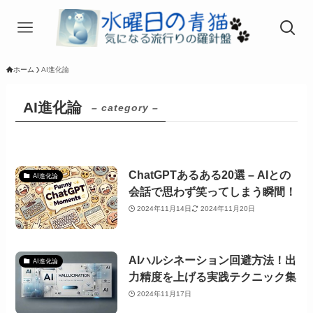
ホーム
AI進化論
AI進化論
– category –
ChatGPTあるある20選 – AIとの
AI進化論
会話で思わず笑ってしまう瞬間！
2024年11月14日
2024年11月20日
AIハルシネーション回避方法！出
AI進化論
力精度を上げる実践テクニック集
2024年11月17日