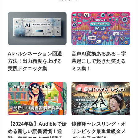
AIハルシネーション回避
音声AI変換あるある – 字
方法！出力精度を上げる
幕起こしで起きた笑える
実践テクニック集
ミス集！
【2024年版】Audibleで始
鏡優翔〜レスリング・オ
める新しい読書習慣！通
リンピック最重量級金メ